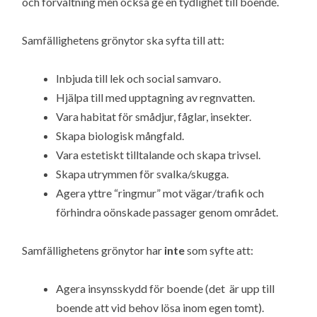
och förvaltning men också ge en tydlighet till boende.
Samfällighetens grönytor ska syfta till att:
Inbjuda till lek och social samvaro.
Hjälpa till med upptagning av regnvatten.
Vara habitat för smådjur, fåglar, insekter.
Skapa biologisk mångfald.
Vara estetiskt tilltalande och skapa trivsel.
Skapa utrymmen för svalka/skugga.
Agera yttre “ringmur” mot vägar/trafik och
förhindra oönskade passager genom området.
Samfällighetens grönytor har
inte
som syfte att:
Agera insynsskydd för boende (det är upp till
boende att vid behov lösa inom egen tomt).