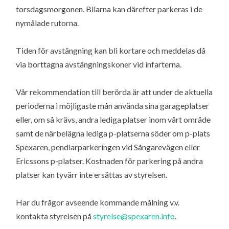
torsdagsmorgonen. Bilarna kan därefter parkeras i de
nymålade rutorna.
Tiden för avstängning kan bli kortare och meddelas då
via borttagna avstängningskoner vid infarterna.
Vår rekommendation till berörda är att under de aktuella
perioderna i möjligaste mån använda sina garageplatser
eller, om så krävs, andra lediga platser inom vårt område
samt de närbelägna lediga p-platserna söder om p-plats
Spexaren, pendlarparkeringen vid Sångarevägen eller
Ericssons p-platser. Kostnaden för parkering på andra
platser kan tyvärr inte ersättas av styrelsen.
Har du frågor avseende kommande målning v.v.
kontakta styrelsen på
styrelse@spexaren.info
.