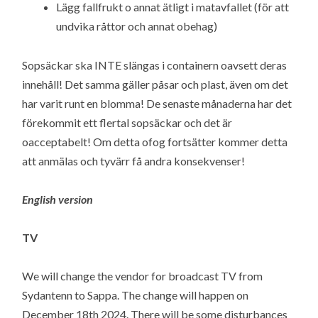
Lägg fallfrukt o annat ätligt i matavfallet (för att
undvika råttor och annat obehag)
Sopsäckar ska INTE slängas i containern oavsett deras
innehåll! Det samma gäller påsar och plast, även om det
har varit runt en blomma! De senaste månaderna har det
förekommit ett flertal sopsäckar och det är
oacceptabelt! Om detta ofog fortsätter kommer detta
att anmälas och tyvärr få andra konsekvenser!
English version
TV
We will change the vendor for broadcast TV from
Sydantenn to Sappa. The change will happen on
December 18th 2024. There will be some disturbances