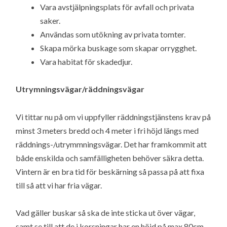
Vara avstjälpningsplats för avfall och privata
saker.
Användas som utökning av privata tomter.
Skapa mörka buskage som skapar orrygghet.
Vara habitat för skadedjur.
Utrymningsvägar/räddningsvägar
Vi tittar nu på om vi uppfyller räddningstjänstens krav på
minst 3 meters bredd och 4 meter i fri höjd längs med
räddnings-/utrymmningsvägar. Det har framkommit att
både enskilda och samfälligheten behöver säkra detta.
Vintern är en bra tid för beskärning så passa på att fixa
till så att vi har fria vägar.
Vad gäller buskar så ska de inte sticka ut över vägar,
samt se till att de i korsningar har en höjd på max 80cm.