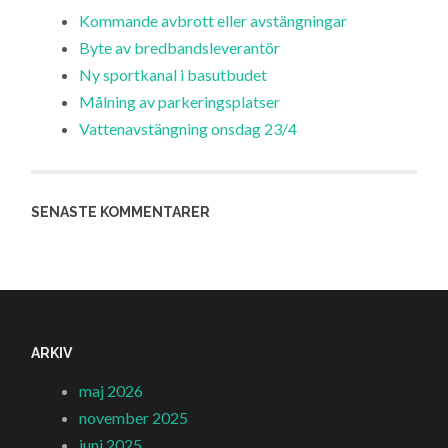
Kommande avbrott eller avstängningar
Byte av bredbandsleverantör
Ny sportkanal i basutbudet
Målning av parkeringsplatser
Vattenavstängning onsdag 23/4
SENASTE KOMMENTARER
ARKIV
maj 2026
november 2025
juni 2025