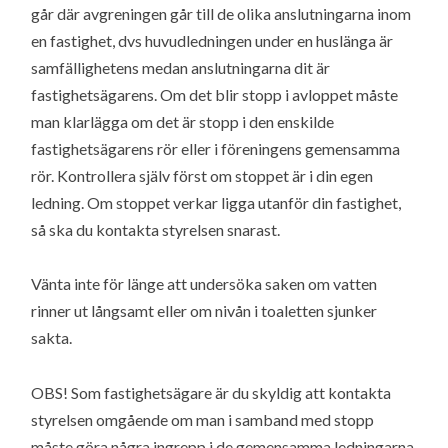
går där avgreningen går till de olika anslutningarna inom
en fastighet, dvs huvudledningen under en huslänga är
samfällighetens medan anslutningarna dit är
fastighetsägarens. Om det blir stopp i avloppet måste
man klarlägga om det är stopp i den enskilde
fastighetsägarens rör eller i föreningens gemensamma
rör. Kontrollera själv först om stoppet är i din egen
ledning. Om stoppet verkar ligga utanför din fastighet,
så ska du kontakta styrelsen snarast.
Vänta inte för länge att undersöka saken om vatten
rinner ut långsamt eller om nivån i toaletten sjunker
sakta.
OBS! Som fastighetsägare är du skyldig att kontakta
styrelsen omgående om man i samband med stopp
måste göra några ingrepp i de gemensamma ledningarna