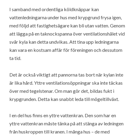
I samband med ordentliga köldknäppar kan
vattenledningarna under hus med krypgrund frysa igen,
med följd att fastighetsägare kan bli utan vatten. Genom
att lägga på en taknockspanna över ventilationshålet vid
svår kyla kan detta undvikas. Att tina upp ledningarna
kan vara en kostsam affär för föreningen och dessutom
ta tid.
Det är också viktigt att pannorna tas bort när kylan inte
är lika hård. Yttre ventilationsöppningar ska inte täckas
över med tegelstenar. Om man gör det, bildas fukt i
krypgrunden. Detta kan snabbt leda till mögeltillväxt.
I en del hus finns en yttre vattenkran. Den som har en
yttre vattenkran måste tänka på att stänga av ledningen
från huskroppen till kranen. I många hus – de med