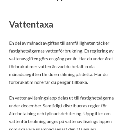
Vattentaxa
En del av månadsavgiften till samfälligheten täcker
fastighetsägarnas vattenförbrukning. En reglering av
vattenavgiften görs en gång per år. Har du under året
förbrukat mer vatten än vad du betalt in via
månadsavgiften får du en räkning på detta. Har du
förbrukat mindre får du pengar tillbaka.
En vattenavläsningslapp delas ut till fastighetsägarna
under december. Samtidigt distribueras regler för
återbetalning och fyllnadsdebitering. Uppgifter om
vattenförbrukning anges på vattenavläsningslappen
som ska vara inlämnad senast den 10 januari.