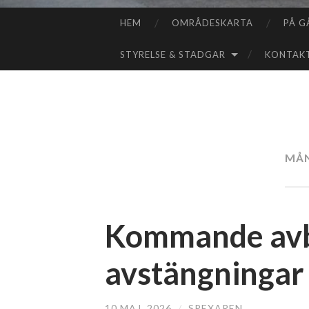
HEM
OMRÅDESKARTA
PÅ G
HOPPA
TILL
STYRELSE & STADGAR
KONTAK
INNEHÅLL
MÅ
Kommande avbr
avstängningar
10 MAJ, 2026
/
SPEXAREN