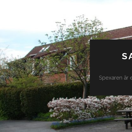
S
Spexaren är e