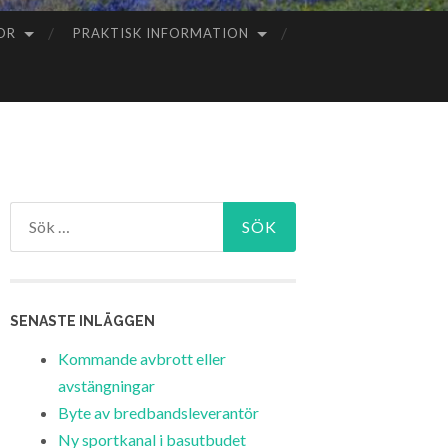
OR
PRAKTISK INFORMATION
Sök
efter:
SENASTE INLÄGGEN
Kommande avbrott eller
avstängningar
Byte av bredbandsleverantör
Ny sportkanal i basutbudet