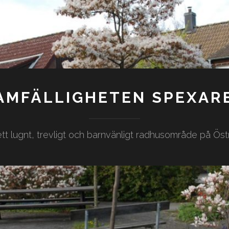
AMFÄLLIGHETEN SPEXAR
tt lugnt, trevligt och barnvänligt radhusområde på Östr